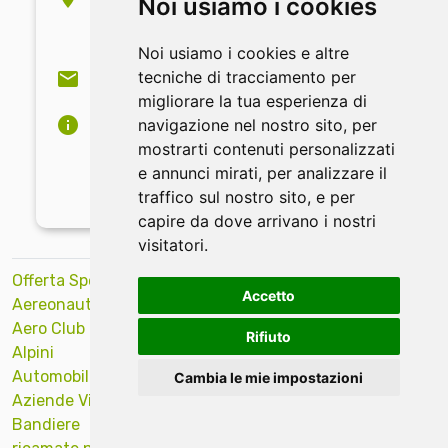
Noi usiamo i cookies
Via E. Barbaro, 18
37139 Verona - Italia
Noi usiamo i cookies e altre
info@idearicamo.com
tecniche di tracciamento per
migliorare la tua esperienza di
P.I. 02495430239
navigazione nel nostro sito, per
C.F. BNF MHL 66L31 L781A
mostrarti contenuti personalizzati
Reg. Imprese 154040/96
e annunci mirati, per analizzare il
R.E.A. 242571
traffico sul nostro sito, e per
capire da dove arrivano i nostri
visitatori.
Offerta Speciale
Idee ed
Rescue
Accetto
Aereonautica
applicazioni
Salvataggio
Aero Club
Italia
Scuola di Volo
Rifiuto
Alpini
Jeans
Scuole
Automobili
Loghi Famosi
Scuole Sci Club
Cambia le mie impostazioni
Aziende Vinicole
Marina Militare
Security
Bandiere
Militari
Soccorso