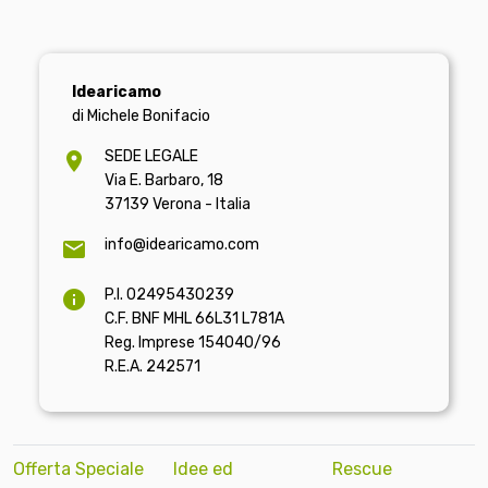
Idearicamo
di Michele Bonifacio
SEDE LEGALE
Via E. Barbaro, 18
37139 Verona - Italia
info@idearicamo.com
P.I. 02495430239
C.F. BNF MHL 66L31 L781A
Reg. Imprese 154040/96
R.E.A. 242571
Offerta Speciale
Idee ed
Rescue