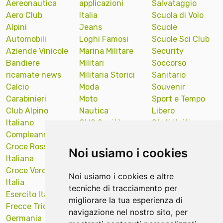
Aereonautica
applicazioni
Salvataggio
Aero Club
Italia
Scuola di Volo
Alpini
Jeans
Scuole
Automobili
Loghi Famosi
Scuole Sci Club
Aziende Vinicole
Marina Militare
Security
Bandiere
Militari
Soccorso
ricamate news
Militaria Storici
Sanitario
Calcio
Moda
Souvenir
Carabinieri
Moto
Sport e Tempo
Club Alpino
Nautica
Libero
Italiano
OMS Sanità
Stati Uniti
Compleanno
Onu Nazioni
America
Croce Rossa
Unite
Sub Diver
Noi usiamo i cookies
Italiana
Polizia Locale
Sud Tirol
Croce Verde
Portachiavi
Supporto
Noi usiamo i cookies e altre
Italia
ricamati news
Targa Auto
tecniche di tracciamento per
Esercito Italiano
Protezione Civile
Tecniche ricamo
migliorare la tua esperienza di
Frecce Tricolori
Quadri Opere
Val Gardena
navigazione nel nostro sito, per
Germania
Arte
Veicoli Industriali