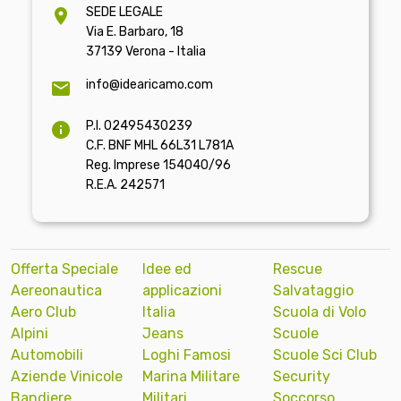
SEDE LEGALE
Via E. Barbaro, 18
37139 Verona - Italia
info@idearicamo.com
P.I. 02495430239
C.F. BNF MHL 66L31 L781A
Reg. Imprese 154040/96
R.E.A. 242571
Offerta Speciale
Idee ed
Rescue
Aereonautica
applicazioni
Salvataggio
Aero Club
Italia
Scuola di Volo
Alpini
Jeans
Scuole
Automobili
Loghi Famosi
Scuole Sci Club
Aziende Vinicole
Marina Militare
Security
Bandiere
Militari
Soccorso