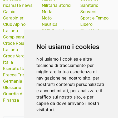
ricamate news
Militaria Storici
Sanitario
Calcio
Moda
Souvenir
Carabinieri
Moto
Sport e Tempo
Club Alpino
Nautica
Libero
Italiano
OMS Sanità
Stati Uniti
Compleanno
Onu Nazioni
America
Croce Rossa
Unite
Sub Diver
Noi usiamo i cookies
Italiana
Polizia Locale
Sud Tirol
Croce Verde
Portachiavi
Supporto
Noi usiamo i cookies e altre
Italia
ricamati news
Targa Auto
tecniche di tracciamento per
Esercito Italiano
Protezione Civile
Tecniche ricamo
migliorare la tua esperienza di
Frecce Tricolori
Quadri Opere
Val Gardena
navigazione nel nostro sito, per
Germania
Arte
Veicoli Industriali
mostrarti contenuti personalizzati
Glossario
Religiosi
Venezia
e annunci mirati, per analizzare il
Guardia di
Remove Before
Verona
traffico sul nostro sito, e per
Finanza
Flight news
Vigili del Fuoco
capire da dove arrivano i nostri
visitatori.