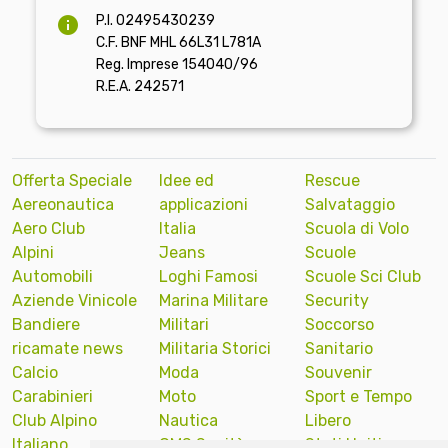
P.I. 02495430239
C.F. BNF MHL 66L31 L781A
Reg. Imprese 154040/96
R.E.A. 242571
Offerta Speciale
Idee ed
Rescue
Aereonautica
applicazioni
Salvataggio
Aero Club
Italia
Scuola di Volo
Alpini
Jeans
Scuole
Automobili
Loghi Famosi
Scuole Sci Club
Aziende Vinicole
Marina Militare
Security
Bandiere
Militari
Soccorso
ricamate news
Militaria Storici
Sanitario
Calcio
Moda
Souvenir
Carabinieri
Moto
Sport e Tempo
Club Alpino
Nautica
Libero
Italiano
OMS Sanità
Stati Uniti