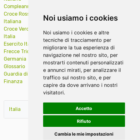
Compleanno
Onu Nazioni
America
Croce Rossa
Unite
Sub Diver
Noi usiamo i cookies
Italiana
Polizia Locale
Sud Tirol
Croce Verde
Portachiavi
Supporto
Noi usiamo i cookies e altre
Italia
ricamati news
Targa Auto
tecniche di tracciamento per
Esercito Italiano
Protezione Civile
Tecniche ricamo
migliorare la tua esperienza di
Frecce Tricolori
Quadri Opere
Val Gardena
navigazione nel nostro sito, per
Germania
Arte
Veicoli Industriali
mostrarti contenuti personalizzati
Glossario
Religiosi
Venezia
e annunci mirati, per analizzare il
Guardia di
Remove Before
Verona
traffico sul nostro sito, e per
Finanza
Flight news
Vigili del Fuoco
capire da dove arrivano i nostri
visitatori.
Accetto
Italia
rosso
verde
base
Rifiuto
Cambia le mie impostazioni