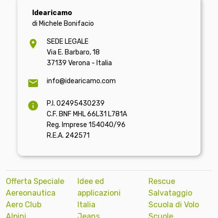
Idearicamo
di Michele Bonifacio
SEDE LEGALE
Via E. Barbaro, 18
37139 Verona - Italia
info@idearicamo.com
P.I. 02495430239
C.F. BNF MHL 66L31 L781A
Reg. Imprese 154040/96
R.E.A. 242571
Offerta Speciale
Idee ed
Rescue
Aereonautica
applicazioni
Salvataggio
Aero Club
Italia
Scuola di Volo
Alpini
Jeans
Scuole