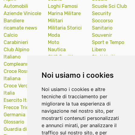
Automobili
Loghi Famosi
Scuole Sci Club
Aziende Vinicole
Marina Militare
Security
Bandiere
Militari
Soccorso
ricamate news
Militaria Storici
Sanitario
Calcio
Moda
Souvenir
Carabinieri
Moto
Sport e Tempo
Club Alpino
Nautica
Libero
Italiano
OMS Sanità
Stati Uniti
Compleanno
Onu Nazioni
America
Croce Rossa
Unite
Sub Diver
Noi usiamo i cookies
Italiana
Polizia Locale
Sud Tirol
Croce Verde
Portachiavi
Supporto
Noi usiamo i cookies e altre
Italia
ricamati news
Targa Auto
tecniche di tracciamento per
Esercito Italiano
Protezione Civile
Tecniche ricamo
migliorare la tua esperienza di
Frecce Tricolori
Quadri Opere
Val Gardena
navigazione nel nostro sito, per
Germania
Arte
Veicoli Industriali
mostrarti contenuti personalizzati
Glossario
Religiosi
Venezia
e annunci mirati, per analizzare il
Guardia di
Remove Before
Verona
traffico sul nostro sito, e per