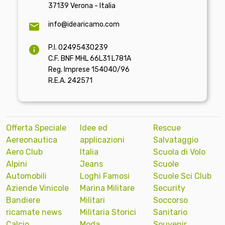
37139 Verona - Italia
info@idearicamo.com
P.I. 02495430239
C.F. BNF MHL 66L31 L781A
Reg. Imprese 154040/96
R.E.A. 242571
Offerta Speciale
Idee ed
Rescue
Aereonautica
applicazioni
Salvataggio
Aero Club
Italia
Scuola di Volo
Alpini
Jeans
Scuole
Automobili
Loghi Famosi
Scuole Sci Club
Aziende Vinicole
Marina Militare
Security
Bandiere
Militari
Soccorso
ricamate news
Militaria Storici
Sanitario
Calcio
Moda
Souvenir