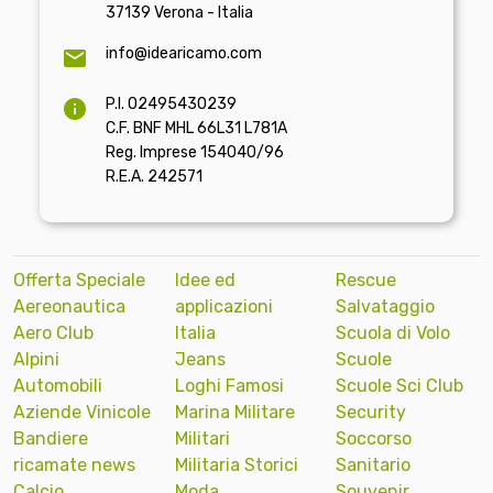
37139 Verona - Italia
info@idearicamo.com
P.I. 02495430239
C.F. BNF MHL 66L31 L781A
Reg. Imprese 154040/96
R.E.A. 242571
Offerta Speciale
Idee ed
Rescue
Aereonautica
applicazioni
Salvataggio
Aero Club
Italia
Scuola di Volo
Alpini
Jeans
Scuole
Automobili
Loghi Famosi
Scuole Sci Club
Aziende Vinicole
Marina Militare
Security
Bandiere
Militari
Soccorso
ricamate news
Militaria Storici
Sanitario
Calcio
Moda
Souvenir