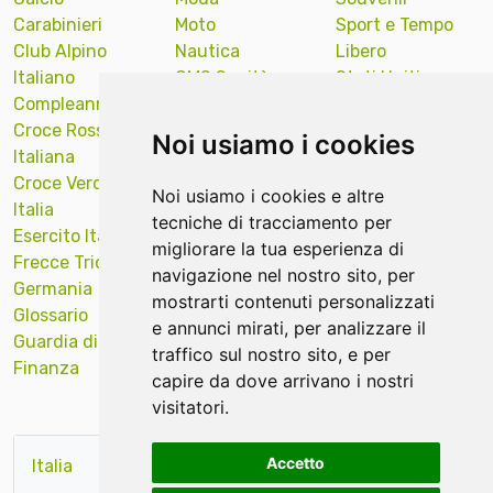
Carabinieri
Moto
Sport e Tempo
Club Alpino
Nautica
Libero
Italiano
OMS Sanità
Stati Uniti
Compleanno
Onu Nazioni
America
Croce Rossa
Unite
Sub Diver
Noi usiamo i cookies
Italiana
Polizia Locale
Sud Tirol
Croce Verde
Portachiavi
Supporto
Noi usiamo i cookies e altre
Italia
ricamati news
Targa Auto
tecniche di tracciamento per
Esercito Italiano
Protezione Civile
Tecniche ricamo
migliorare la tua esperienza di
Frecce Tricolori
Quadri Opere
Val Gardena
navigazione nel nostro sito, per
Germania
Arte
Veicoli Industriali
mostrarti contenuti personalizzati
Glossario
Religiosi
Venezia
e annunci mirati, per analizzare il
Guardia di
Remove Before
Verona
traffico sul nostro sito, e per
Finanza
Flight news
Vigili del Fuoco
capire da dove arrivano i nostri
visitatori.
Accetto
Italia
rosso
verde
base