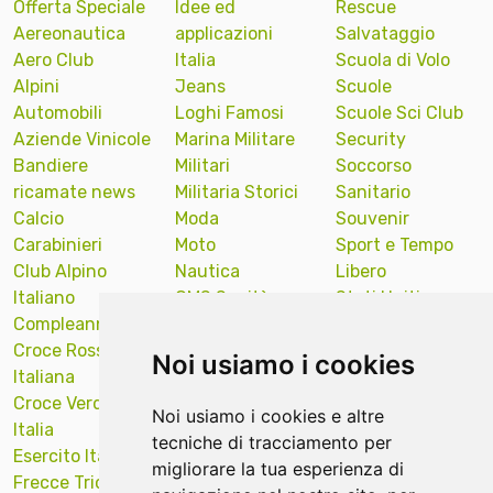
Offerta Speciale
Idee ed
Rescue
Aereonautica
applicazioni
Salvataggio
Aero Club
Italia
Scuola di Volo
Alpini
Jeans
Scuole
Automobili
Loghi Famosi
Scuole Sci Club
Aziende Vinicole
Marina Militare
Security
Bandiere
Militari
Soccorso
ricamate news
Militaria Storici
Sanitario
Calcio
Moda
Souvenir
Carabinieri
Moto
Sport e Tempo
Club Alpino
Nautica
Libero
Italiano
OMS Sanità
Stati Uniti
Compleanno
Onu Nazioni
America
Croce Rossa
Unite
Sub Diver
Noi usiamo i cookies
Italiana
Polizia Locale
Sud Tirol
Croce Verde
Portachiavi
Supporto
Noi usiamo i cookies e altre
Italia
ricamati news
Targa Auto
tecniche di tracciamento per
Esercito Italiano
Protezione Civile
Tecniche ricamo
migliorare la tua esperienza di
Frecce Tricolori
Quadri Opere
Val Gardena