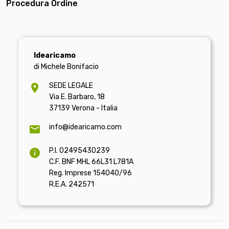
Procedura Ordine
Idearicamo
di Michele Bonifacio
SEDE LEGALE
Via E. Barbaro, 18
37139 Verona - Italia
info@idearicamo.com
P.I. 02495430239
C.F. BNF MHL 66L31 L781A
Reg. Imprese 154040/96
R.E.A. 242571